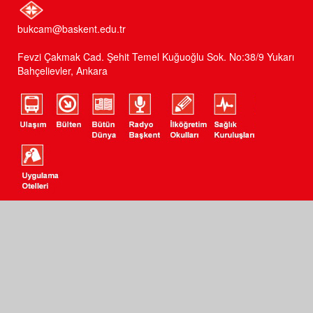
bukcam@baskent.edu.tr
Fevzi Çakmak Cad. Şehit Temel Kuğuoğlu Sok. No:38/9 Yukarı
Bahçelievler, Ankara