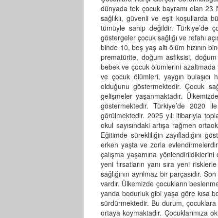
dünyada tek çocuk bayramı olan 23 N
sağlıklı, güvenli ve eşit koşullarda
tümüyle sahip değildir. Türkiye’de 
göstergeler çocuk sağlığı ve refahı aç
binde 10, beş yaş altı ölüm hızının bi
prematürite, doğum asfiksisi, doğum t
bebek ve çocuk ölümlerini azaltmada y
ve çocuk ölümleri, yaygın bulaşıcı ha
olduğunu göstermektedir. Çocuk sağlı
gelişmeler yaşanmaktadır. Ülkemizde
göstermektedir. Türkiye’de 2020 ile 
görülmektedir. 2025 yılı itibarıyla t
okul sayısındaki artışa rağmen ortao
Eğitimde sürekliliğin zayıfladığını g
erken yaşta ve zorla evlendirmelerdir.
çalışma yaşamına yönlendirildiklerini o
yeni fırsatların yanı sıra yeni riskler
sağlığının ayrılmaz bir parçasıdır. S
vardır. Ülkemizde çocukların beslenme 
yanda bodurluk gibi yaşa göre kısa boy
sürdürmektedir. Bu durum, çocuklara yö
ortaya koymaktadır. Çocuklarımıza o