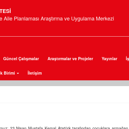
TESİ
e Aile Planlaması Araştırma ve Uygulama Merkezi
Güncel Çalışmalar
Araştırmalar ve Projeler
Yayınlar
İ
ek Birimi
İletişim
muz: 23 Nisan Mustafa Kemal Atatürk tarafından çocuklara armağan 