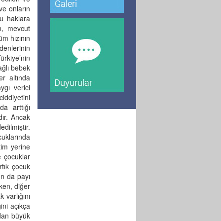
ve onların
bu haklara
n, mevcut
üm hızının
denlerinin
ürkiye’nin
ağlı bebek
er altında
ygı verici
iddiyetini
da arttığı
dır. Ancak
dilmiştir.
cuklarında
tim yerine
e çocuklar
artık çocuk
un da payı
ken, diğer
 varlığını
ini açıkça
ıdan büyük