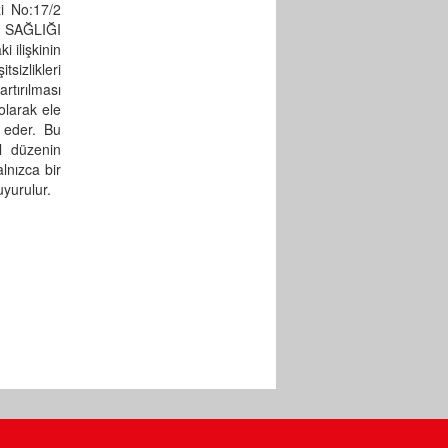
i No:17/2
 SAĞLIĞI
 ilişkinin
sizlikleri
rtırılması
 olarak ele
 eder. Bu
al düzenin
lnızca bir
uyurulur.