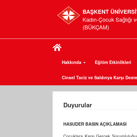
BAŞKENT ÜNİVERSİ
Kadın-Çocuk Sağlığı v
(BÜKÇAM)
Hakkında
Eğitim Etkinlikleri
Cinsel Taciz ve Saldırıya Karşı Dest
Duyurular
HASUDER BASIN AÇIKLAMASI
Çocuklara Karşı Gerçek Sorumluluğu