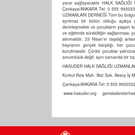
yarar sağlayacaktır. HALK SAĞLIĞI
Çankaya/ANKARA Tel: 0 555 992
UZMANLARI DERNEĞİ Tüm bu bulgular bir
ayrılmaz bir bütün olduğu açıkça gö
derinleşmekte ve çocukların yaşam kal
ve eğitimde sürekliliğin sağlanması, ya
alınmalıdır. 23 Nisan’ın taşıdığı a
bayramın gerçek karşılığı; her çocu
kurulmasıdır. Çünkü çocuklar yalnızc
sorumluluk değil; aynı zamanda bir t
HASUDER HALK SAĞLIĞI UZMANLA
Korkut Reis Mah. İlkiz Sok. Aksoy İş 
Çankaya/ANKARA Tel: 0 555 99203
www.hasuder.org genelsekreterh