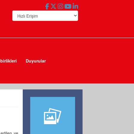
şbirlikleri
Duyurular
edilen ve