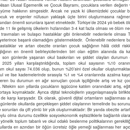
isan Ulusal Egemenlik ve Çocuk Bayramı, çocuklara verilen değerin 
 büyüme hakkının simgesidir. Ancak ne yazık ki ülkemizdeki çocuklar 
çocuk ve ergenler nüfusun yaklaşık üçte birini oluşturmasına rağme
ısından önemli sorunlara işaret etmektedir. Türkiye’de 2024 yılı bebek öl
nde 11 ile gelişmiş ülkelerin hızlarından 3-4 kat fazla olması ve ölüm ne
ravmaları ve bulaşıcı hastalıklar gibi önlenebilir nedenlerle olması T
eterince başarılı olamadığını göstermektedir. Önlenebilir nedenlere b
stalıklar ve artan obezite oranları çocuk sağlığının hâlâ ciddi riskl
ğının en önemli belirleyicilerinden biri olan eğitim alanında da ka
 son günlerde yaşanan okul baskınları ve şiddet olayları durumun c
2025 yılları karşılaştırıldığında, toplam okul sayısının %10 oranın
oplam okul sayısı 74.036 olup, bunun %20’sini özel okullar oluşturmakta
kul ve lise kademelerinde sırasıyla %1 ve %4 oranlarında azalma kayde
österen bu durumun en ağır sonuçları çocuk işçiliğinde artış ve kız ço
 Nitekim son yıllarda çocukların işgücüne katılım oranındaki artış, eği
rtaya koymaktadır. Ayrıca dijital teknolojilerin yaygınlaşmasıyla birlikt
le de karşı karşıyadır. Ek olarak, güvenli dijital ortamların sağlanması 
on günlerde okullarda gerçekleşen şiddet olaylarının temelinde bu sorun
sorunları da çift yönlü bir yük oluşturmaktadır: Bir yanda obezite artar
lu olma durumu özellikle sosyoekonomik eşitsizliklerle bağlantılı olarak
nelik toplum tabanlı ve okul odaklı beslenme politikalarının gerekliliğ
kullarda en azından bir öğün ücretsiz öğle yemeği sağlanması her aç