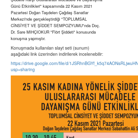
Günü Etkinlikleri" kapsamında 22 Kasım 2021
Pazartesi Doğan Taşdelen Çağdaş Sanatlar
Merkezi'nde gerçekleştirdiği "TOPLUMSAL
CİNSİYET VE ŞİDDET SEMPOZYUMU"nda Doç.
Dr. Sare MIHÇIOKUR "Flört Şiddeti" konusunda
konuşma yapmıştır.
Konuşmada kullanılan slayt seti (sunum)
aşağıdaki link üzerinden indirilerek incelenebilir:
https://drive.google.com/file/d/1JSRhnBGYf_k5q74AONsRLjwuH
usp=sharing